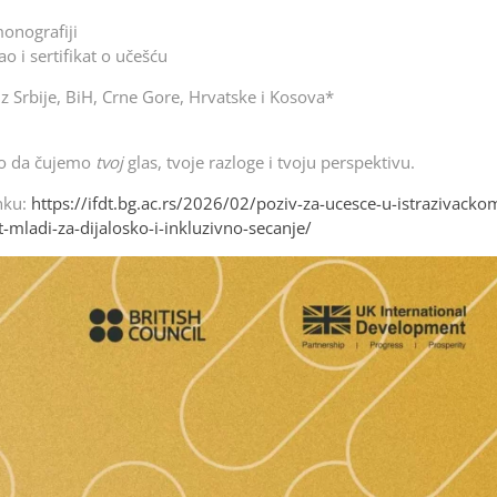
monografiji
o i sertifikat o učešću
z Srbije, BiH, Crne Gore, Hrvatske i Kosova*
o da čujemo
tvoj
glas, tvoje razloge i tvoju perspektivu.
inku:
https://ifdt.bg.ac.rs/2026/02/poziv-za-ucesce-u-istrazivacko
mladi-za-dijalosko-i-inkluzivno-secanje/