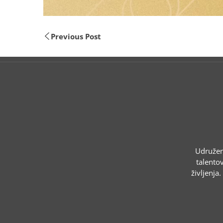
Previous Post
Udruženj
talentov
življenja