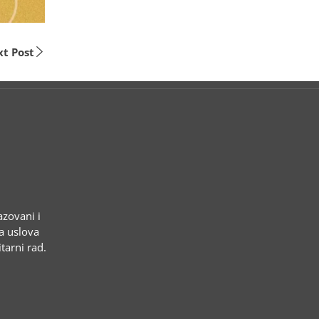
t Post
azovani i
ja uslova
tarni rad.