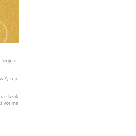
alizuje u
va*, koji
: izlazak
i životima