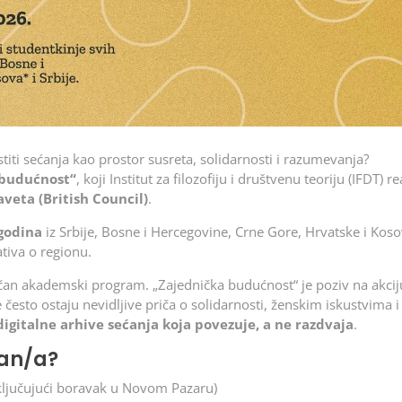
stiti sećanja kao prostor susreta, solidarnosti i razumevanja?
 budućnost“
, koji Institut za filozofiju i društvenu teoriju (IFDT) re
aveta (British Council)
.
 godina
iz Srbije, Bosne i Hercegovine, Crne Gore, Hrvatske i Koso
tiva o regionu.
ičan akademski program. „Zajednička budućnost“ je poziv na akciju
je često ostaju nevidljive priča o solidarnosti, ženskim iskustvima 
digitalne arhive sećanja koja povezuje, a ne razdvaja
.
ran/a?
uključujući boravak u Novom Pazaru)