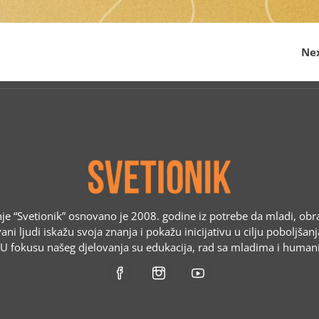
Nex
e “Svetionik” osnovano je 2008. godine iz potrebe da mladi, obr
ani ljudi iskažu svoja znanja i pokažu inicijativu u cilju poboljšan
. U fokusu našeg djelovanja su edukacija, rad sa mladima i humani