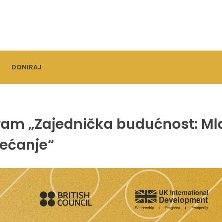
DONIRAJ
gram „Zajednička budućnost: Ml
sećanje“