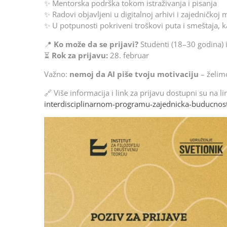
✨ Mentorska podrška tokom istraživanja i pisanja
✨ Radovi objavljeni u digitalnoj arhivi i zajedničkoj 
✨ U potpunosti pokriveni troškovi puta i smeštaja, ka
📍
Ko može da se prijavi?
Studenti (18–30 godina) i
⏳
Rok za prijavu:
28. februar
Važno:
nemoj da AI piše tvoju motivaciju
– želim
🔗 Više informacija i link za prijavu dostupni su na l
interdisciplinarnom-programu-zajednicka-buducnost-