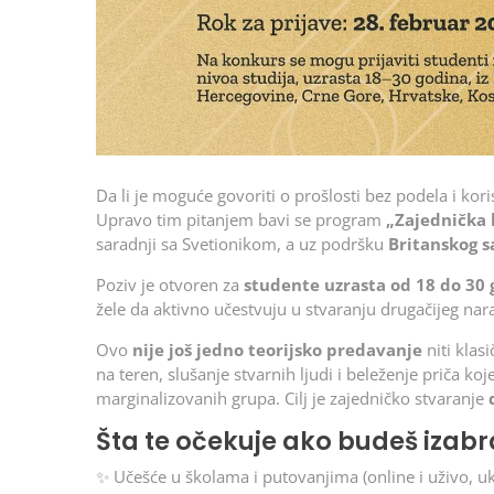
Da li je moguće govoriti o prošlosti bez podela i kori
Upravo tim pitanjem bavi se program
„Zajednička
saradnji sa Svetionikom, a uz podršku
Britanskog s
Poziv je otvoren za
studente uzrasta od 18 do 30
žele da aktivno učestvuju u stvaranju drugačijeg nara
Ovo
nije još jedno teorijsko predavanje
niti klas
na teren, slušanje stvarnih ljudi i beleženje priča ko
marginalizovanih grupa. Cilj je zajedničko stvaranje
Šta te očekuje ako budeš izab
✨ Učešće u školama i putovanjima (online i uživo, 