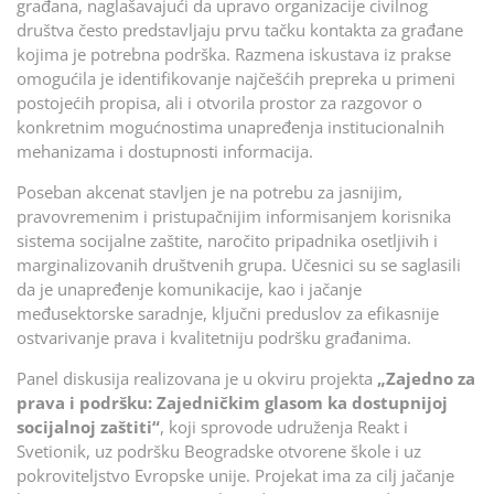
građana, naglašavajući da upravo organizacije civilnog
društva često predstavljaju prvu tačku kontakta za građane
kojima je potrebna podrška. Razmena iskustava iz prakse
omogućila je identifikovanje najčešćih prepreka u primeni
postojećih propisa, ali i otvorila prostor za razgovor o
konkretnim mogućnostima unapređenja institucionalnih
mehanizama i dostupnosti informacija.
Poseban akcenat stavljen je na potrebu za jasnijim,
pravovremenim i pristupačnijim informisanjem korisnika
sistema socijalne zaštite, naročito pripadnika osetljivih i
marginalizovanih društvenih grupa. Učesnici su se saglasili
da je unapređenje komunikacije, kao i jačanje
međusektorske saradnje, ključni preduslov za efikasnije
ostvarivanje prava i kvalitetniju podršku građanima.
Panel diskusija realizovana je u okviru projekta
„Zajedno za
prava i podršku: Zajedničkim glasom ka dostupnijoj
socijalnoj zaštiti“
, koji sprovode udruženja Reakt i
Svetionik, uz podršku Beogradske otvorene škole i uz
pokroviteljstvo Evropske unije. Projekat ima za cilj jačanje