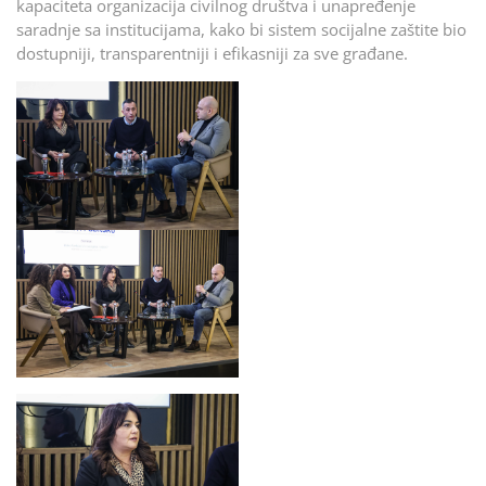
kapaciteta organizacija civilnog društva i unapređenje
saradnje sa institucijama, kako bi sistem socijalne zaštite bio
dostupniji, transparentniji i efikasniji za sve građane.