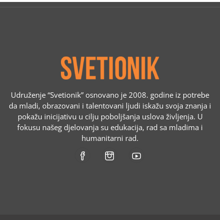
Udruženje “Svetionik” osnovano je 2008. godine iz potrebe
da mladi, obrazovani i talentovani ljudi iskažu svoja znanja i
pokažu inicijativu u cilju poboljšanja uslova življenja. U
fokusu našeg djelovanja su edukacija, rad sa mladima i
humanitarni rad.