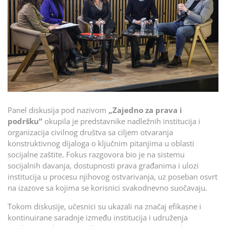
Panel diskusija pod nazivom
„Zajedno za prava i
podršku“
okupila je predstavnike nadležnih institucija i
organizacija civilnog društva sa ciljem otvaranja
konstruktivnog dijaloga o ključnim pitanjima u oblasti
socijalne zaštite. Fokus razgovora bio je na sistemu
socijalnih davanja, dostupnosti prava građanima i ulozi
institucija u procesu njihovog ostvarivanja, uz poseban osvrt
na izazove sa kojima se korisnici svakodnevno suočavaju.
Tokom diskusije, učesnici su ukazali na značaj efikasne i
kontinuirane saradnje između institucija i udruženja