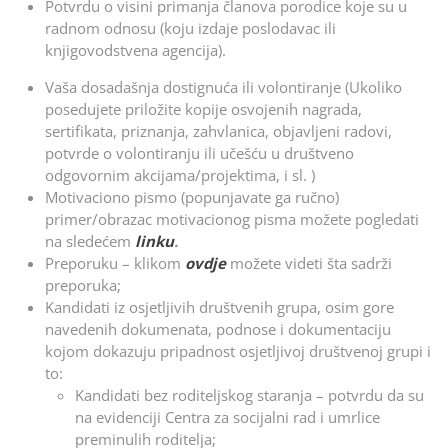
Potvrdu o visini primanja članova porodice koje su u
radnom odnosu (koju izdaje poslodavac ili
knjigovodstvena agencija).
Vaša dosadašnja dostignuća ili volontiranje (Ukoliko
posedujete priložite kopije osvojenih nagrada,
sertifikata, priznanja, zahvlanica, objavljeni radovi,
potvrde o volontiranju ili učešću u društveno
odgovornim akcijama/projektima, i sl. )
Motivaciono pismo (popunjavate ga ručno)
primer/obrazac motivacionog pisma možete pogledati
na sledećem
linku
.
Preporuku – klikom
ovdje
možete videti šta sadrži
preporuka;
Kandidati iz osjetljivih društvenih grupa, osim gore
navedenih dokumenata, podnose i dokumentaciju
kojom dokazuju pripadnost osjetljivoj društvenoj grupi i
to:
Kandidati bez roditeljskog staranja – potvrdu da su
na evidenciji Centra za socijalni rad i umrlice
preminulih roditelja;