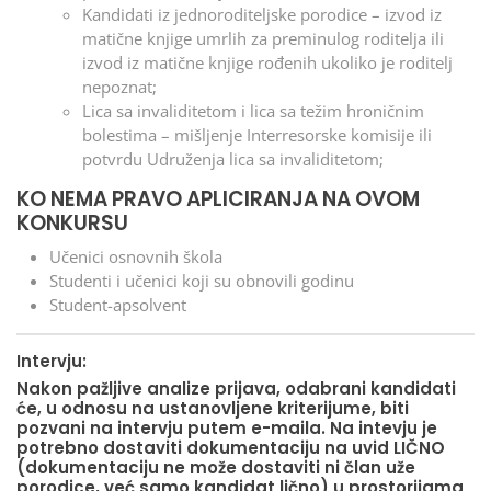
Kandidati iz jednoroditeljske porodice – izvod iz
matične knjige umrlih za preminulog roditelja ili
izvod iz matične knjige rođenih ukoliko je roditelj
nepoznat;
Lica sa invaliditetom i lica sa težim hroničnim
bolestima – mišljenje Interresorske komisije ili
potvrdu Udruženja lica sa invaliditetom;
KO NEMA PRAVO APLICIRANJA NA OVOM
KONKURSU
Učenici osnovnih škola
Studenti i učenici koji su obnovili godinu
Student-apsolvent
Intervju:
Nakon pažljive analize prijava, odabrani kandidati
će, u odnosu na ustanovljene kriterijume, biti
pozvani na intervju putem e-maila. Na intevju je
potrebno dostaviti dokumentaciju na uvid LIČNO
(dokumentaciju ne može dostaviti ni član uže
porodice, već samo kandidat lično) u prostorijama