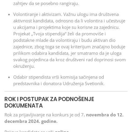
zahtjev da se posebno rangiraju.
Volontiranje i aktivizam. Važnu ulogu ima društvena
aktivnost kandidata, odnosno da li volontira i učestvuje
u akcijama i projektima koje su korisne za zajednicu.
Projekat „Tvoja stipendija“ želi da promoviše i
podstakne mlade da volontiraju i budu aktivan dio
zajednice, zbog toga se ovaj kriterijum značajno boduje
prilikom odabira kandidata, jer smatramo da je uloga
svakog pojedinca da kroz društveni rad doprinosi svom
okruženju.
Odabir stipendista vrši komisija sačinjena od
predstavnika i donatora Udruženja Svetionik.
ROK I POSTUPAK ZA PODNOŠENJE
DOKUMENATA
Rok za prijavljivanje na konkurs je od 7
. novembra do 12.
decembra 2024. godine.
Prijava kandidata se vrši
online.