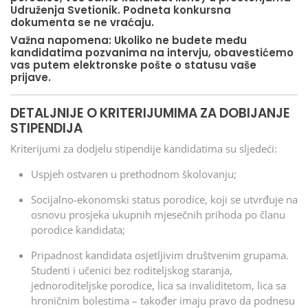
Udruženja Svetionik. Podneta konkursna
dokumenta se ne vraćaju.
Važna napomena: Ukoliko ne budete među
kandidatima pozvanima na intervju, obavestićemo
vas putem elektronske pošte o statusu vaše
prijave.
DETALJNIJE O KRITERIJUMIMA ZA DOBIJANJE
STIPENDIJA
Kriterijumi za dodjelu stipendije kandidatima su sljedeći:
Uspjeh ostvaren u prethodnom školovanju;
Socijalno-ekonomski status porodice, koji se utvrđuje na
osnovu prosjeka ukupnih mjesečnih prihoda po članu
porodice kandidata;
Pripadnost kandidata osjetljivim društvenim grupama.
Studenti i učenici bez roditeljskog staranja,
jednoroditeljske porodice, lica sa invaliditetom, lica sa
hroničnim bolestima – također imaju pravo da podnesu