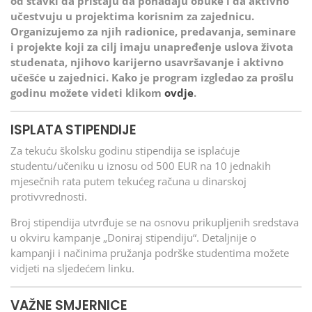
od stavki da pristaju da pohađaju obuke i da aktivno
učestvuju u projektima korisnim za zajednicu.
Organizujemo za njih radionice, predavanja, seminare
i projekte koji za cilj imaju unapređenje uslova života
studenata, njihovo karijerno usavršavanje i aktivno
učešće u zajednici. Kako je program izgledao za prošlu
godinu možete videti klikom
ovdje
.
ISPLATA STIPENDIJE
Za tekuću školsku godinu stipendija se isplaćuje
studentu/učeniku u iznosu od 500 EUR na 10 jednakih
mjesečnih rata putem tekućeg računa u dinarskoj
protivvrednosti.
Broj stipendija utvrđuje se na osnovu prikupljenih sredstava
u okviru kampanje „Doniraj stipendiju“. Detaljnije o
kampanji i načinima pružanja podrške studentima možete
vidjeti na sljedećem linku.
VAŽNE SMJERNICE