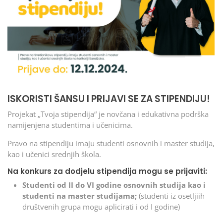
ISKORISTI ŠANSU I PRIJAVI SE ZA STIPENDIJU!
Projekat „Tvoja stipendija“ je novčana i edukativna podrška
namijenjena studentima i učenicima.
Pravo na stipendiju imaju studenti osnovnih i master studija,
kao i učenici srednjih škola.
Na konkurs za dodjelu stipendija mogu se prijaviti:
Studenti od II do VI godine osnovnih studija kao i
studenti na master studijama;
(studenti iz osetljiih
društvenih grupa mogu aplicirati i od I godine)