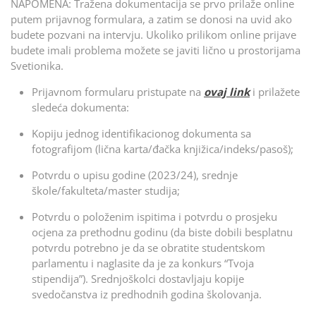
NAPOMENA: Tražena dokumentacija se prvo prilaže online
putem prijavnog formulara, a zatim se donosi na uvid ako
budete pozvani na intervju. Ukoliko prilikom online prijave
budete imali problema možete se javiti lično u prostorijama
Svetionika.
Prijavnom formularu pristupate na
ovaj link
i prilažete
sledeća dokumenta:
Kopiju jednog identifikacionog dokumenta sa
fotografijom (lična karta/đačka knjižica/indeks/pasoš);
Potvrdu o upisu godine (2023/24), srednje
škole/fakulteta/master studija;
Potvrdu o položenim ispitima i potvrdu o prosjeku
ocjena za prethodnu godinu (da biste dobili besplatnu
potvrdu potrebno je da se obratite studentskom
parlamentu i naglasite da je za konkurs “Tvoja
stipendija”). Srednjoškolci dostavljaju kopije
svedočanstva iz predhodnih godina školovanja.