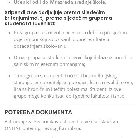
Učenici od I do IV razreda srednje škole
.
Stipendija se dodjeljuje prema sljedećim
kriterijumima, tj. prema sljedećim grupama
studenata /učenika:
Prva grupa su studenti i učenici sa dobrim prosjekom
ocjena i oni koji su ostvarili dobre rezultate u
dosadašnjem školovanju;
Druga grupa su studenti i učenici koji dolaze iz porodica
sa niskim mjesečnim primanjima;
Treća grupa su studenti i učenici bez roditeljskog
staranja, jednoroditeljske porodice, lica sa invaliditetom,
lica sa hroničnim i težim bolestima. Studenti iz ove
grupe mogu konkurisati od I godine fakulteta i iznad.
POTREBNA DOKUMENTA
Apliciranje za Svetionikovu stipendiju vrši se isklučivo
ONLINE putem prijavnog formulara.