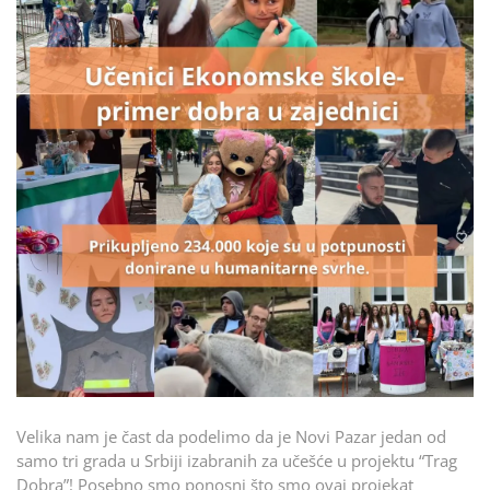
Velika nam je čast da podelimo da je Novi Pazar jedan od
samo tri grada u Srbiji izabranih za učešće u projektu “Trag
Dobra”! Posebno smo ponosni što smo ovaj projekat