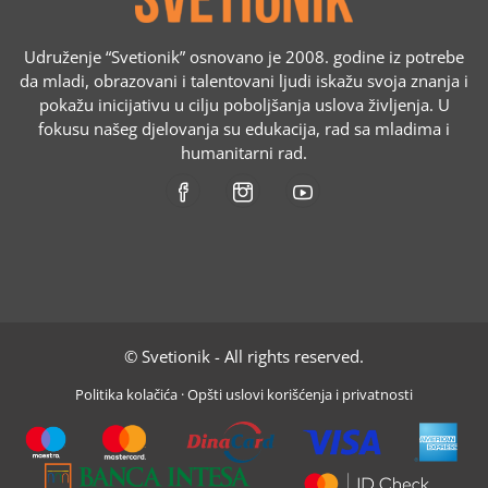
Udruženje “Svetionik” osnovano je 2008. godine iz potrebe
da mladi, obrazovani i talentovani ljudi iskažu svoja znanja i
pokažu inicijativu u cilju poboljšanja uslova življenja. U
fokusu našeg djelovanja su edukacija, rad sa mladima i
humanitarni rad.
© Svetionik - All rights reserved.
Politika kolačića
·
Opšti uslovi korišćenja i privatnosti