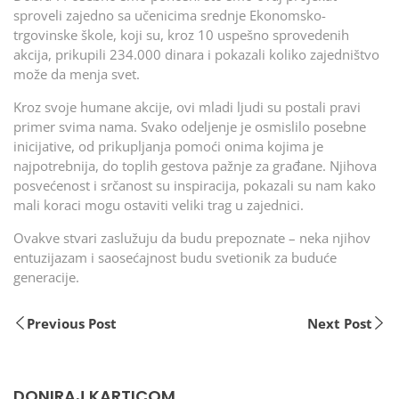
sproveli zajedno sa učenicima srednje Ekonomsko-
trgovinske škole, koji su, kroz 10 uspešno sprovedenih
akcija, prikupili 234.000 dinara i pokazali koliko zajedništvo
može da menja svet.
Kroz svoje humane akcije, ovi mladi ljudi su postali pravi
primer svima nama. Svako odeljenje je osmislilo posebne
inicijative, od prikupljanja pomoći onima kojima je
najpotrebnija, do toplih gestova pažnje za građane. Njihova
posvećenost i srčanost su inspiracija, pokazali su nam kako
mali koraci mogu ostaviti veliki trag u zajednici.
Ovakve stvari zaslužuju da budu prepoznate – neka njihov
entuzijazam i saosećajnost budu svetionik za buduće
generacije.
Previous Post
Next Post
DONIRAJ KARTICOM