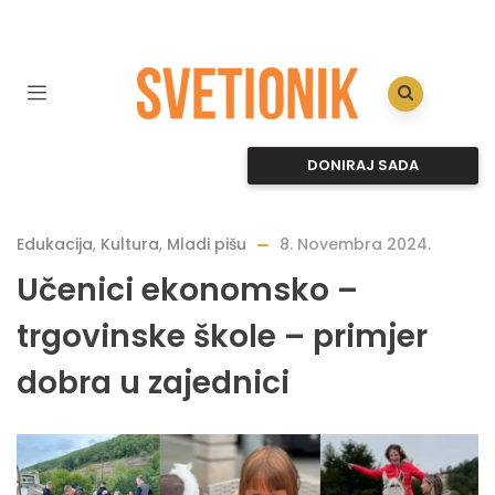
DONIRAJ SADA
Edukacija
,
Kultura
,
Mladi pišu
8. Novembra 2024.
Učenici ekonomsko –
trgovinske škole – primjer
dobra u zajednici