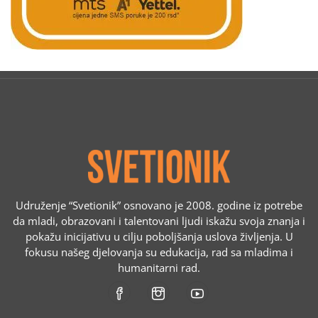
Udruženje “Svetionik” osnovano je 2008. godine iz potrebe
da mladi, obrazovani i talentovani ljudi iskažu svoja znanja i
pokažu inicijativu u cilju poboljšanja uslova življenja. U
fokusu našeg djelovanja su edukacija, rad sa mladima i
humanitarni rad.