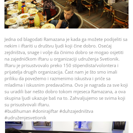
Jedna od blagodati Ramazana je kada ga možete podijeliti sa
nekim i iftariti u društvu ljudi koji čine dobro. Osećaj
zejdništva, snage i volje da činimo dobro se mogao osjetiti
na zajedničkom iftaru u organizaciji udruženja Svetionik.
Iftaru je prisustvovalo preko 150 stipendista/volontera i
prijatelja drugih organizacija. Čast nam je što smo imali
priliku da povežemo i razmenimo iskustva i priče sa
mladima i iskusnim predavačima. Ovo je nagrada za sve koji
su uradili bar nešto dobro tokom mjeseca Ramazana, a ova
skupina ljudi ukazuje baš na to. Zahvaljujemo se svima koji
su prisustvovali iftaru.
#budihuman #donirajiftar #duhzajedništva
#udruženjesvetionik