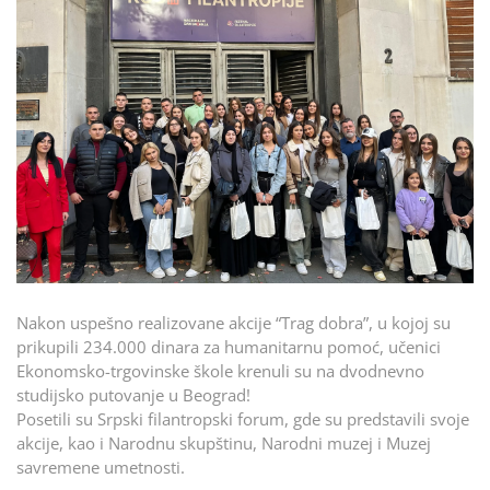
Nakon uspešno realizovane akcije “Trag dobra”, u kojoj su
prikupili 234.000 dinara za humanitarnu pomoć, učenici
Ekonomsko-trgovinske škole krenuli su na dvodnevno
studijsko putovanje u Beograd!
Posetili su Srpski filantropski forum, gde su predstavili svoje
akcije, kao i Narodnu skupštinu, Narodni muzej i Muzej
savremene umetnosti.