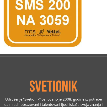
Udruženje “Svetionik” osnovano je 2008. godine iz potrebe
da mladi, obrazovani i talentovani ljudi iskažu svoja znanja i