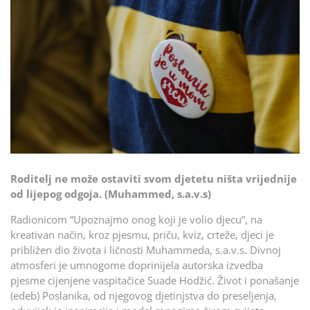
Roditelj ne može ostaviti svom djetetu ništa vrijednije
od lijepog odgoja. (Muhammed, s.a.v.s)
Radionicom “Upoznajmo onog koji je volio djecu”, na
kreativan način, kroz pjesmu, priču, kviz, crteže, djeci je
približen dio života i ličnosti Muhammeda, s.a.v.s. Divnoj
atmosferi je umnogome doprinijela autorska izvedba
pjesme cijenjene vaspitačice Suade Hodžić. Život i ponašanje
(edeb) Poslanika, od njegovog djetinjstva do preseljenja,