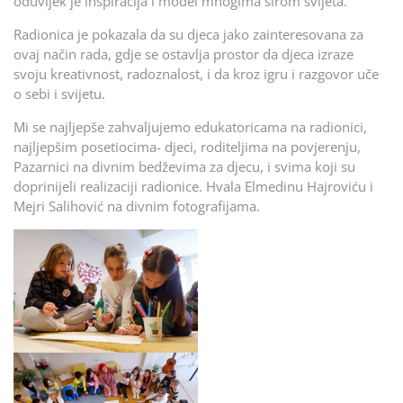
oduvijek je inspiracija i model mnogima širom svijeta.
Radionica je pokazala da su djeca jako zainteresovana za
ovaj način rada, gdje se ostavlja prostor da djeca izraze
svoju kreativnost, radoznalost, i da kroz igru i razgovor uče
o sebi i svijetu.
Mi se najljepše zahvaljujemo edukatoricama na radionici,
najljepšim posetiocima- djeci, roditeljima na povjerenju,
Pazarnici na divnim bedževima za djecu, i svima koji su
doprinijeli realizaciji radionice. Hvala Elmedinu Hajroviću i
Mejri Salihović na divnim fotografijama.