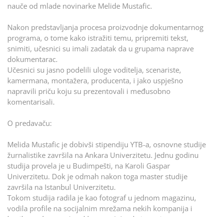
nauče od mlade novinarke Melide Mustafic.
Nakon predstavljanja procesa proizvodnje dokumentarnog
programa, o tome kako istražiti temu, pripremiti tekst,
snimiti, učesnici su imali zadatak da u grupama naprave
dokumentarac.
Učesnici su jasno podelili uloge voditelja, scenariste,
kamermana, montažera, producenta, i jako uspješno
napravili priču koju su prezentovali i međusobno
komentarisali.
O predavaču:
Melida Mustafic je dobivši stipendiju YTB-a, osnovne studije
žurnalistike završila na Ankara Univerzitetu. Jednu godinu
studija provela je u Budimpešti, na Karoli Gaspar
Univerzitetu. Dok je odmah nakon toga master studije
završila na Istanbul Univerzitetu.
Tokom studija radila je kao fotograf u jednom magazinu,
vodila profile na socijalnim mrežama nekih kompanija i