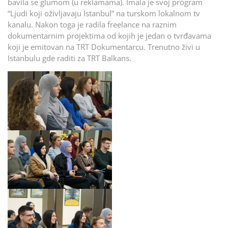
bavila se glumom (u reklamama). Imala je svoj program
“Ljudi koji oživljavaju Istanbul” na turskom lokalnom tv
kanalu. Nakon toga je radila freelance na raznim
dokumentarnim projektima od kojih je jedan o tvrđavama
koji je emitovan na TRT Dokumentarcu. Trenutno živi u
Istanbulu gde raditi za TRT Balkans.