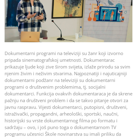
Dokumentarni programi na televiziji su žanr koji izvorno
pripada sinematografskoj umetnosti. Dokumentarac
prikazuje ljude koji zive širom svijeta, izlaže prirodu sa svim
njenim živim i neživim stvarima. Najpoznatiji i najuticajniji
dokumentarni podžanr na televiziji su dokumentarni
programi o društvenim problemima, tj. socijalni
dokumentarci. Funkcija ovakvih dokumentaraca je da skrene
pažnju na društveni problem i da se takvo pitanje otvori za
javnu raspravu. Vijesti dokumentarci, putopisni, društveni,
istraživački, propagandni, arheološki, sportski, naučni,
historijski su vrste dokumentarnog filma po formatu i
sadržaju – ovo, i još puno toga o dokumentarnom TV
programu učesnici Škole novinarstva su imali priliku da