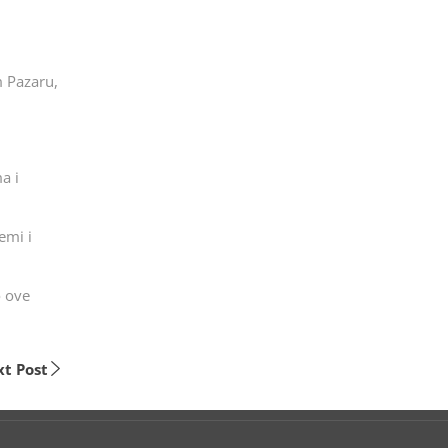
m Pazaru,
ma i
emi i
o ove
t Post