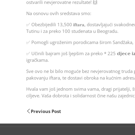
ostvarili nevjerovatne rezultate! 🙌
Na osnovu ovih sredstava smo:
✅ Obezbijedili 13,500 𝐢𝐟𝐭𝐚𝐫𝐚, dostavljajući sva
Tutinu i za preko 100 studenata u Beogradu.
✅ Pomogli ugroženim porodicama širom Sandžaka, obezbije
✅ Učinili bajram još ljepšim za preko * 225 𝗱𝗷𝗲𝗰𝗲 𝗶𝘇 𝗿
igračkama.
Sve ovo ne bi bilo moguće bez nevjerovatnog truda pr
pakovanju iftara, te dostavi obroka na kućnim adres
Hvala vam još jednom svima vama, dragi prijatelji, š
ciljeve. Vaša dobrota i solidarnost čine našu zajedn
Previous Post