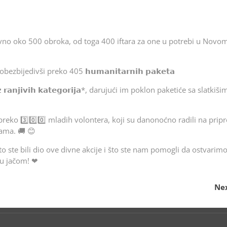
kodnevno oko 500 obroka, od toga 400 iftara za one u potrebi u Novo
divši preko 405 𝗵𝘂𝗺𝗮𝗻𝗶𝘁𝗮𝗿𝗻𝗶𝗵 𝗽𝗮𝗸𝗲𝘁𝗮
𝗮𝗻𝗷𝗶𝘃𝗶𝗵 𝗸𝗮𝘁𝗲𝗴𝗼𝗿𝗶𝗷𝗮*, darujući im poklon paketiće sa slatkiši
eko 3️⃣0️⃣0️⃣ mladih volontera, koji su danonoćno radili na pripr
ama. 🚚 😊
to ste bili dio ove divne akcije i što ste nam pomogli da ostvarim
icu jačom! ❤
Nex