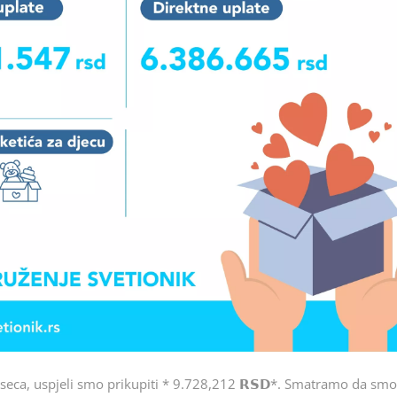
eca, uspjeli smo prikupiti * 9.728,212 𝗥𝗦𝗗*. Smatramo da sm