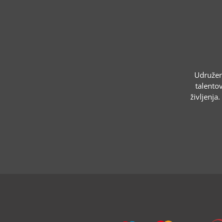
Udruženj
talentov
življenja