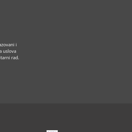
azovani i
ja uslova
tarni rad.