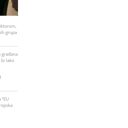
rektorom,
nih grupa
a građana
 bi lako
d
u “EU
vropska