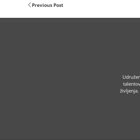
Previous Post
Udruženj
talentov
življenja