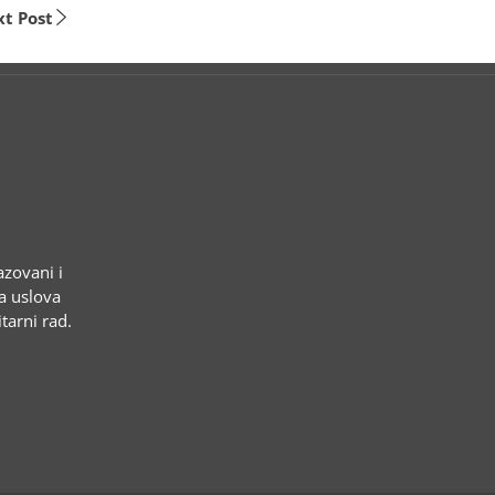
t Post
azovani i
ja uslova
tarni rad.