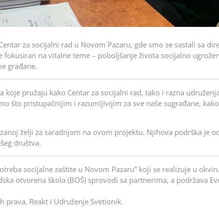
Centar za socijalni rad u Novom Pazaru, gde smo se sastali sa di
fokusiran na vitalne teme – poboljšanje života socijalno ugrože
ve građane.
 koje pružaju kako Centar za socijalni rad, tako i razna udruženj
imo što pristupačnijim i razumljivijim za sve naše sugrađane, kako
azanoj želji za saradnjom na ovom projektu. Njihova podrška je o
ašeg društva.
otreba socijalne zaštite u Novom Pazaru” koji se realizuje u okvir
radska otvorena škola (BOŠ) sprovodi sa partnerima, a podržava E
h prava, Reakt i Udruženje Svetionik.