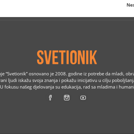
Nex
e “Svetionik” osnovano je 2008. godine iz potrebe da mladi, obr
ani ljudi iskažu svoja znanja i pokažu inicijativu u cilju poboljšan
. U fokusu našeg djelovanja su edukacija, rad sa mladima i humani