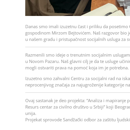
Danas smo imali izuzetnu čast i priliku da posetimo 
gospodinom Mirzom Bejtovićem. Naš razgovor bio je 
u našem gradu i pristupačnost socijalnih usluga za s
Razmenili smo ideje o trenutnim socijalnim uslugama
u Novom Pazaru. Naš glavni cilj je da te usluge učin
mogli ostvariti prava na pomoć koja im je potrebna.
Izuzetno smo zahvalni Centru za socijalni rad na isk
neprocenjivog značaja za najugroženije kategorije n
Ovaj sastanak je deo projekta: “Analiza i mapiranje p
Resurs centar za civilno društvo u Srbiji” koji Beog
unija.
Projekat sprovode Sandžački odbor za zaštitu ljudski