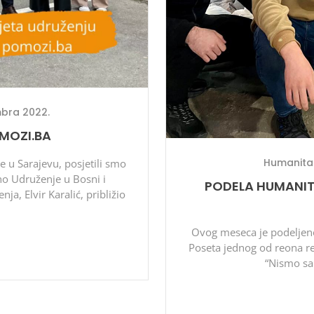
bra 2022.
MOZI.BA
Humanitar
 u Sarajevu, posjetili smo
o Udruženje u Bosni i
PODELA HUMANIT
ja, Elvir Karalić, približio
Ovog meseca je podeljeno
Poseta jednog od reona r
“Nismo sa