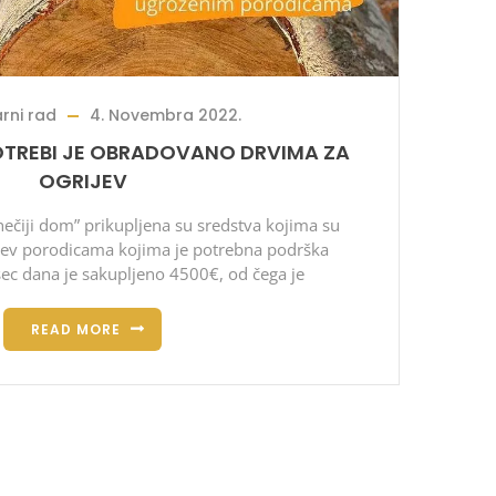
rni rad
4. Novembra 2022.
OTREBI JE OBRADOVANO DRVIMA ZA
OGRIJEV
nečiji dom” prikupljena su sredstva kojima su
ijev porodicama kojima je potrebna podrška
sec dana je sakupljeno 4500€, od čega je
READ MORE