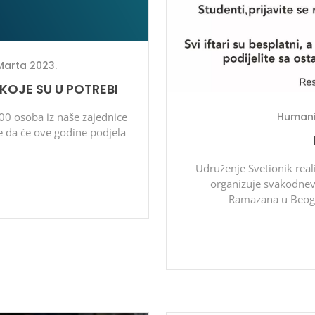
Marta 2023.
OJE SU U POTREBI
Humani
00 osoba iz naše zajednice
je da će ove godine podjela
Udruženje Svetionik reali
organizuje svakodnevn
Ramazana u Beograd