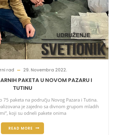
ni rad
29. Novembra 2022.
ARNIH PAKETA U NOVOM PAZARU I
TUTINU
 75 paketa na području Novog Pazara i Tutina.
ealizovana je zajedno sa divnom grupom mladih
mi”, koji su odneli pakete onima
READ MORE