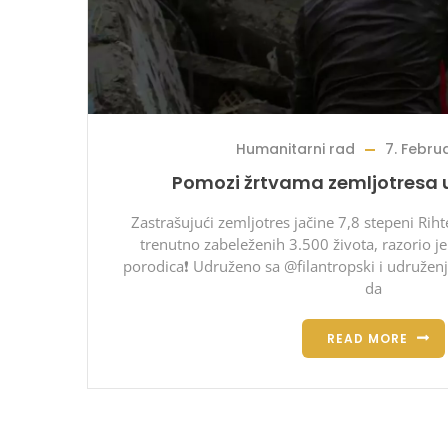
Humanitarni rad
7. Febru
Pomozi žrtvama zemljotresa u T
Zastrašujući zemljotres jačine 7,8 stepeni Riht
trenutno zabeleženih 3.500 života, razorio je 
porodica❗ Udruženo sa @filantropski i udruže
da
READ MORE