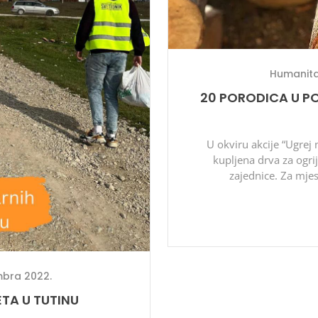
Humanita
20 PORODICA U P
U okviru akcije “Ugrej 
kupljena drva za ogr
zajednice. Za mje
bra 2022.
TA U TUTINU