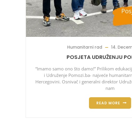
Humanitarni rad
14. Decem
POSJETA UDRUŽENJU PO
“Imamo samo ono što damo!” Prilikom edukacije
i Udruženje Pomozi.ba- najveće humanitarn
Hercegovini. Osnivač i generalni direktor Udružen
nam
READ MORE