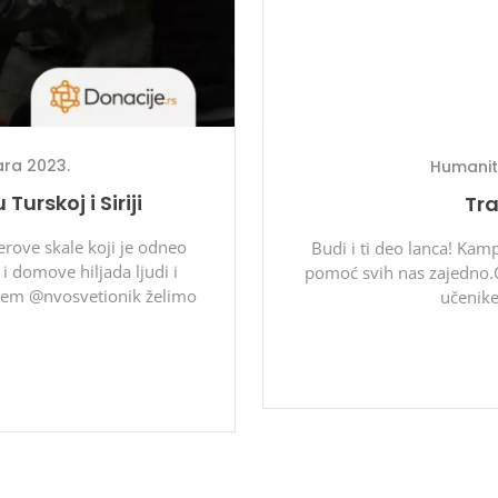
ara 2023.
Humanit
urskoj i Siriji
Tra
erove skale koji je odneo
Budi i ti deo lanca! Kam
i domove hiljada ljudi i
pomoć svih nas zajedno.C
njem @nvosvetionik želimo
učenike