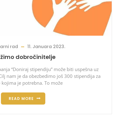
arni rad
11. Januara 2023.
žimo dobročinitelje
panja “Doniraj stipendiju” može biti uspešna uz
ilj nam je da obezbedimo još 300 stipendija za
 kojima je potrebna. To može
READ MORE