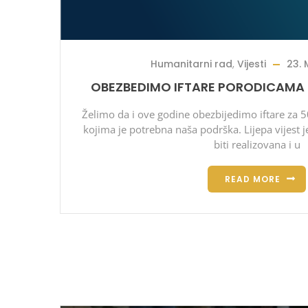
Humanitarni rad
,
Vijesti
23. 
OBEZBEDIMO IFTARE PORODICAMA K
Želimo da i ove godine obezbijedimo iftare za 5
kojima je potrebna naša podrška. Lijepa vijest 
biti realizovana i u
READ MORE