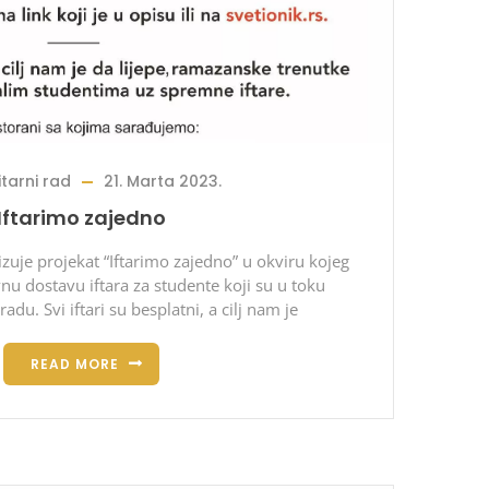
tarni rad
21. Marta 2023.
Iftarimo zajedno
zuje projekat “Iftarimo zajedno” u okviru kojeg
u dostavu iftara za studente koji su u toku
u. Svi iftari su besplatni, a cilj nam je
READ MORE